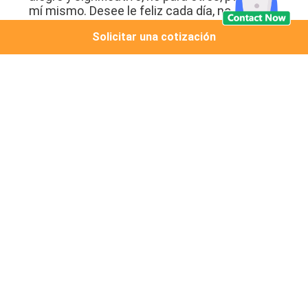
mí mismo. Desee le feliz cada día, no sólo en
el día internacional de felicidad, pero también
Solicitar una cotización
a cada día.
丨 Vicky del escritor
Noticias relacionadas
2023-07-01
Espray temporal del color del
pelo del 丨 de Pengwei para el
partido del traje
2023-07-01
La reunión del cumpleaños del
丨 de Pengwei en el segundo
trimestre promueve una cultura
positiva del trabajo