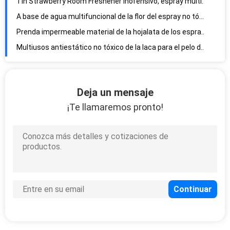
Tin Strawberry Room Freshener inofensivo, espray multifuncional del purificador del aire
A base de agua multifuncional de la flor del espray no tóxico multicolor de la pintura
Prenda impermeable material de la hojalata de los esprayes del color del pelo del OEM Halloween
Multiusos antiestático no tóxico de la laca para el pelo del color que alisa puro
El brillo de la hoja de la hojalata de Multiscene rocía el color verde Eco de la botella amistoso
El brillo temporal multicolor del pelo rocía el propulsor lavable del gas
Deja un mensaje
Espray del pelo de PengWei 200ml y del reflejo del cuerpo, alta laca para el pelo inodora del brillo
¡Te llamaremos pronto!
Control mullido del aceite del pelo al por mayor que restaura el espray del champú del cabello seco
caspa anti del Ultraportable de secado rápido de la laca para el pelo del champú 150ml
El brillo del pelo de ISO9001 Multiscene rocía el artículo unisex para el cuerpo
Globo inofensivo ISO9001 brillar el espray 200g no corrosivo 65x158m m
Aerosol multifuncional no tóxico del brillo de la hoja, hojas de Tin Plant Spray For Shiny
Espray brillante del globo del partido del OEM, espray antialérgico para que globos brillen
Espray multifuncional 450ML del limpiador del hogar no tóxico para el teclado
Práctico colorido de la pintada del color de la tiza temporal no tóxica del espray