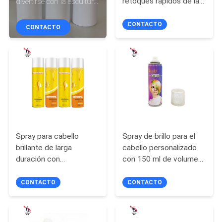
retoques rápidos de la
divertirse con la escultura
LA
raíz
y la creación de formas
FÁBRICA
CONTACTO
CONTACTO
CONTROL
DE
CALIDAD
CONTACTO
Spray para cabello
Spray de brillo para el
brillante de larga
cabello personalizado
NOTICIAS
duración con
con 150 ml de volumen
formulación ecológica
- Duradera
TODOS
CONTACTO
CONTACTO
LOS
CASOS