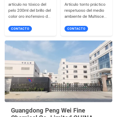
artículo no tóxico del
Artículo tonto práctico
pelo 200ml del brillo del
respetuoso del medio
color oro inofensivo del
ambiente de Multiscene
espray
de la flámula del espray
de la secuencia
CONTACTO
CONTACTO
Guangdong Peng Wei Fine