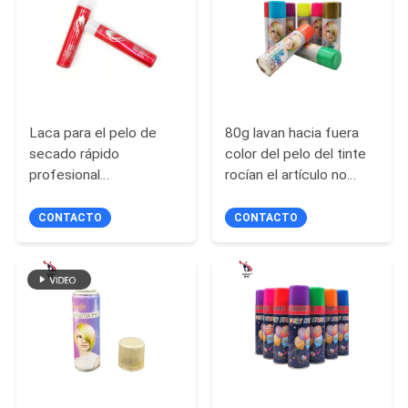
MAPA
DEL
SITIO
Laca para el pelo de
80g lavan hacia fuera
secado rápido
color del pelo del tinte
POLÍTICA
profesional
rocían el artículo no
Smudgeproof no tóxico
tóxico multifuncional
DE
del OEM para diseñar de
CONTACTO
CONTACTO
PRIVACIDAD
la moda