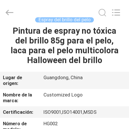
Guangdong
Peng
Wei
Fine
Chemical
Espray del brillo del pelo
Co.,Limited.
All
Pintura de espray no tóxica
INICIO
Rights
Reserved.
del brillo 85g para el pelo,
PRODUCTOS
laca para el pelo multicolora
Halloween del brillo
VIDEOS
Lugar de
Guangdong, China
origen:
SOBRE
NOSOTROS
Nombre de la
Customized Logo
marca:
VISITA
Certificación:
ISO9001,ISO14001,MSDS
A
Número de
HG002