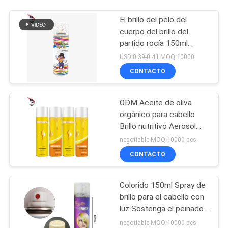
El brillo del pelo del
cuerpo del brillo del
partido rocía 150ml
ISO9001 SEDEX
USD:0.39-0.41 MOQ:10000
CONTACTO
ODM Aceite de oliva
orgánico para cabello
Brillo nutritivo Aerosol
472ml Control de frizz
negotiable MOQ:10000 pcs
CONTACTO
Colorido 150ml Spray de
brillo para el cabello con
luz Sostenga el peinado
MSDS
negotiable MOQ:10000 pcs