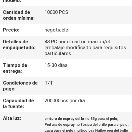
modelo:
LA
Cantidad de
10000 PCS
FÁBRICA
orden mínima:
Precio:
negotiable
CONTROL
DE
Detalles de
48 PC por el cartón marrón/el
empaquetado:
embalaje modificado para requisitos
CALIDAD
particulares
Tiempo de
15-30 días
CONTACTO
entrega:
Condiciones de
T/T
pago:
NOTICIAS
Capacidad de
200000pcs por día
la fuente:
TODOS
LOS
Alta luz:
,
pintura de espray del brillo 85g para el pelo
,
Pintura de espray no tóxica del brillo para el pelo
CASOS
Laca para el pelo multicolora Halloween del brillo