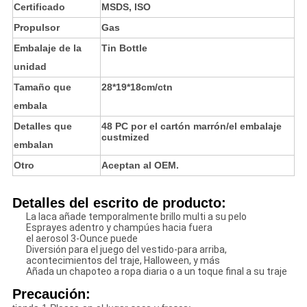
Certificado
MSDS, ISO
Propulsor
Gas
Embalaje de la
Tin Bottle
unidad
Tamaño que
28*19*18cm/ctn
embala
Detalles que
48 PC por el cartón marrón/el embalaje
custmized
embalan
Otro
Aceptan al OEM.
Detalles del escrito de producto:
La laca añade temporalmente brillo multi a su pelo
Esprayes adentro y champúes hacia fuera
el aerosol 3-Ounce puede
Diversión para el juego del vestido-para arriba,
acontecimientos del traje, Halloween, y más
Añada un chapoteo a ropa diaria o a un toque final a su traje
Precaución: