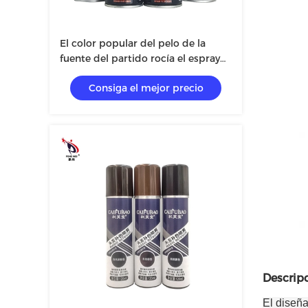
El color popular del pelo de la
fuente del partido rocía el espray
temporal cambiante del color del
Consiga el mejor precio
pelo de la laca para el pelo del
color negro
Descripc
El diseña