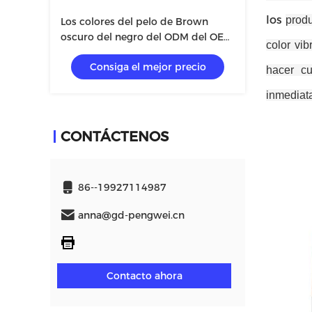
los
prod
Los colores del pelo de Brown
oscuro del negro del ODM del OEM
color vi
rocían el espray temporal 40*140m
Consiga el mejor precio
m del color de la raíz del pelo
hacer c
inmediat
CONTÁCTENOS
86--19927114987
anna@gd-pengwei.cn
Contacto ahora