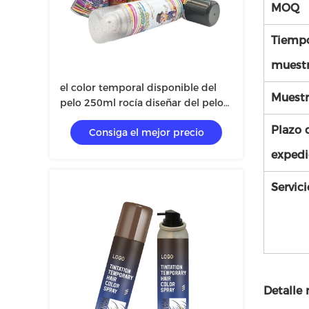
MOQ
Tiempo
muest
el color temporal disponible del
Muestr
pelo 250ml rocía diseñar del pelo
rocía la decoración unisex del
Plazo 
Consiga el mejor precio
partido
expedi
Servici
Detalle 