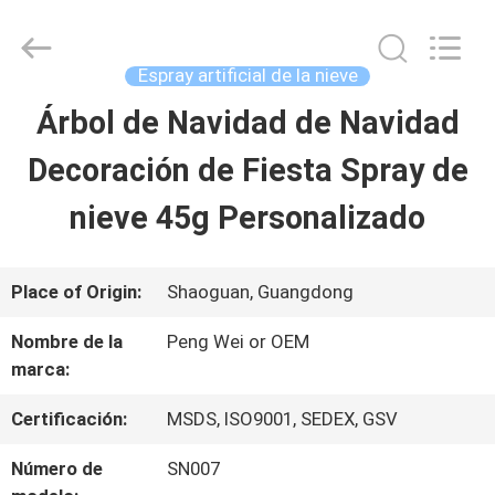
2025
Guangdong
Peng
Wei
Espray artificial de la nieve
Fine
Chemical
Árbol de Navidad de Navidad
INICIO
Co.,Limited.
All
Rights
Decoración de Fiesta Spray de
Reserved.
PRODUCTOS
nieve 45g Personalizado
VIDEOS
Place of Origin:
Shaoguan, Guangdong
Nombre de la
Peng Wei or OEM
SOBRE
marca:
NOSOTROS
Certificación:
MSDS, ISO9001, SEDEX, GSV
Número de
SN007
VISITA