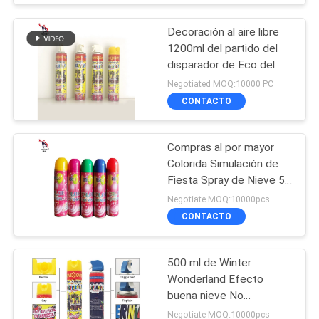
Decoración al aire libre
1200ml del partido del
disparador de Eco del
arma del espray artificial
Negotiated MOQ:10000 PC
blanco amistoso de la
CONTACTO
nieve
Compras al por mayor
Colorida Simulación de
Fiesta Spray de Nieve 52
* 185mm Para la Festa
Negotiate MOQ:10000pcs
Divertida
CONTACTO
500 ml de Winter
Wonderland Efecto
buena nieve No
inflamable Spray de nieve
Negotiate MOQ:10000pcs