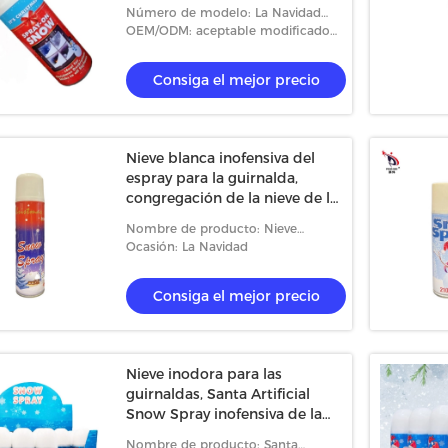
Multiscene
Número de modelo: La Navidad
Espray-en nieve
OEM/ODM: aceptable modificado
para requisitos particulares
Consiga el mejor precio
Nieve blanca inofensiva del
espray para la guirnalda,
congregación de la nieve de la
falsificación ISO9001
Nombre de producto: Nieve
artificial del espray con las
Ocasión: La Navidad
plantillas
Consiga el mejor precio
Nieve inodora para las
guirnaldas, Santa Artificial
Snow Spray inofensiva de la
falsificación 250ml
Nombre de producto: Santa