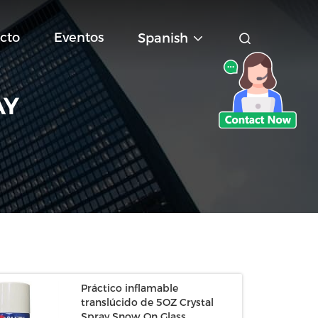
cto
Eventos
Spanish
AY
Práctico inflamable
translúcido de 5OZ Crystal
Spray Snow On Glass