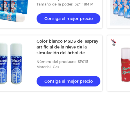
Artificial Spray Snow
Tamaño de la poder: 52*118M M
Consiga el mejor precio
Color blanco MSDS del espray
sión de la nieve de la
Nieve artificial multifuncional del
artificial de la nieve de la
dornar el árbol de
espray para inofensivo no tóxico de
simulación del árbol de
ndows 52*118M M
Windows
navidad
Número del producto: SP015
el mejor precio
Consiga el mejor precio
Material: Gas
Consiga el mejor precio