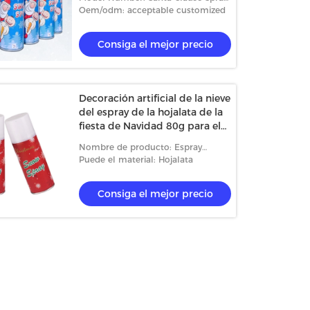
cristal
Snow
Oem/odm: acceptable customized
Consiga el mejor precio
Decoración artificial de la nieve
del espray de la hojalata de la
fiesta de Navidad 80g para el
vidrio de Windows
Nombre de producto: Espray
artificial de la nieve de la
Puede el material: Hojalata
decoración para el vidrio de
ventanas
Consiga el mejor precio