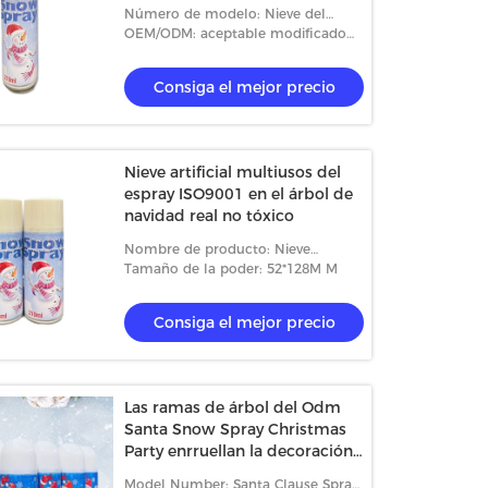
Número de modelo: Nieve del
espray del país de las maravillas del
OEM/ODM: aceptable modificado
invierno
para requisitos particulares
Consiga el mejor precio
Nieve artificial multiusos del
espray ISO9001 en el árbol de
navidad real no tóxico
Nombre de producto: Nieve
artificial del espray del muñeco de
Tamaño de la poder: 52*128M M
nieve
Consiga el mejor precio
Las ramas de árbol del Odm
Santa Snow Spray Christmas
Party enrruellan la decoración
del espejo de la ventana de
Model Number: Santa Clause Spray