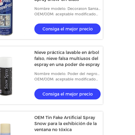
Nombre modelo: Decoraton Santa
Ice Crystal Spray Snow
OEM/ODM: aceptable modificado
para requisitos particulares
Consiga el mejor precio
Nieve práctica lavable en árbol
falso, nieve falsa multiusos del
espray en una poder de espray
Nombre modelo: Poder del negro
de la nieve del espray del partido
OEM/ODM: aceptable modificado
para requisitos particulares
Consiga el mejor precio
OEM Tin Fake Artificial Spray
Snow para la exhibición de la
ventana no tóxica